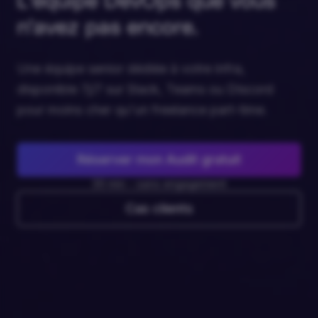
L'équipe DevOps que vous
n'avez pas encore.
Une équipe senior dédiée à votre infra,
disponible 7j/7 sur Slack, Teams ou Discord
pour moins cher qu'un freelance part-time.
Réserver mon Audit gratuit
30 min - sans engagement
Cas clients